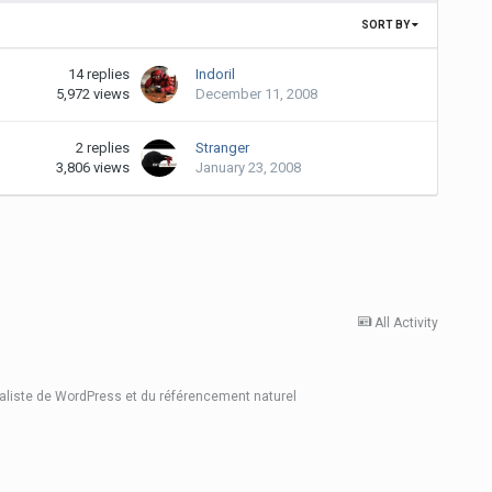
SORT BY
14
replies
Indoril
5,972
views
December 11, 2008
2
replies
Stranger
3,806
views
January 23, 2008
All Activity
ialiste de WordPress et du référencement naturel