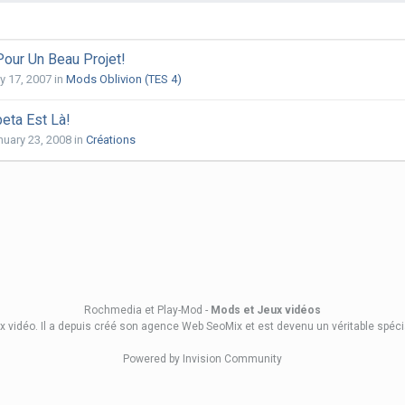
Pour Un Beau Projet!
y 17, 2007
in
Mods Oblivion (TES 4)
eta Est Là!
nuary 23, 2008
in
Créations
Rochmedia et Play-Mod -
Mods et Jeux vidéos
x vidéo. Il a depuis créé son
agence Web SeoMix
et est devenu un véritable spéc
Powered by Invision Community