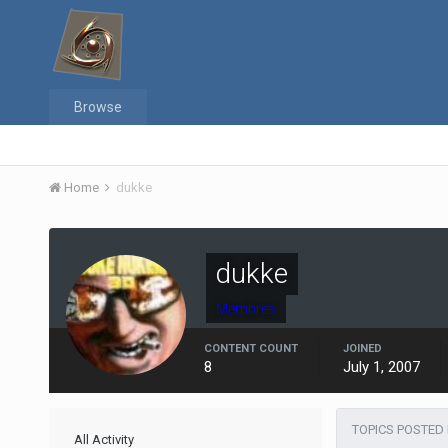
Browse
Home
dukke
dukke
Membres
CONTENT COUNT
JOINED
8
July 1, 2007
TOPICS POSTED
All Activity