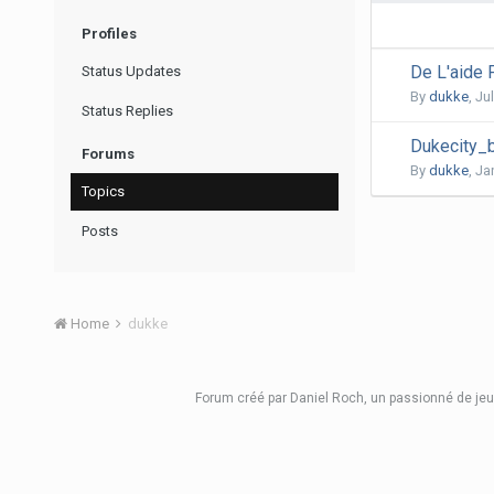
Profiles
De L'aide 
Status Updates
By
dukke
,
Jul
Status Replies
Dukecity_b
Forums
By
dukke
,
Ja
Topics
Posts
Home
dukke
Forum créé
par Daniel Roch
, un passionné de jeu