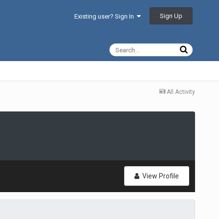
Sign Up
Existing user? Sign In
All Activity
View Profile