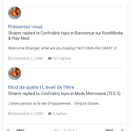
Présentez-vous
Shiamr replied to Confridín's topic in
Bienvenue sur RochMedia
& Play-Mod
Welcome Stranger, what are you buying? NOT ENOUGH CASH! :D
December 2, 2009
327 replies
Mod de quête | L'éveil de l'être
Shiamr replied to Confridín's topic in
Mods Morrowind (TES 3)
J'avais jamais vu le set d'équipement... Omg la classe...
December 2, 2009
5 replies
PREV
NEXT