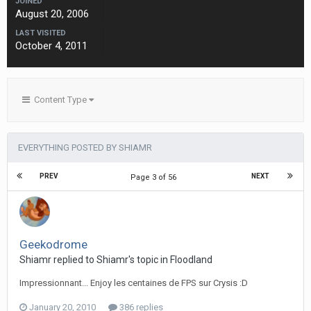
JOINED
August 20, 2006
LAST VISITED
October 4, 2011
Content Type
EVERYTHING POSTED BY SHIAMR
PREV
NEXT
Page 3 of 56
Geekodrome
Shiamr replied to Shiamr's topic in
Floodland
Impressionnant... Enjoy les centaines de FPS sur Crysis :D
January 20, 2010
386 replies