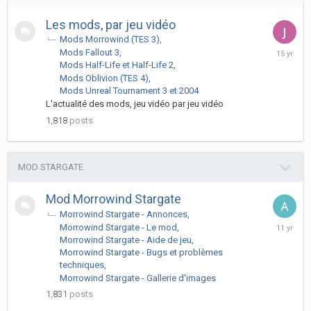
Les mods, par jeu vidéo
Mods Morrowind (TES 3)
June
Mods Fallout 3
27,
Mods Half-Life et Half-Life 2
2011
Mods Oblivion (TES 4)
Mods Unreal Tournament 3 et 2004
L'actualité des mods, jeu vidéo par jeu vidéo
1,818
posts
MOD STARGATE
Mod Morrowind Stargate
Morrowind Stargate - Annonces
Septemb
Morrowind Stargate - Le mod
16,
Morrowind Stargate - Aide de jeu
2014
Morrowind Stargate - Bugs et problèmes
techniques
Morrowind Stargate - Gallerie d'images
1,831
posts