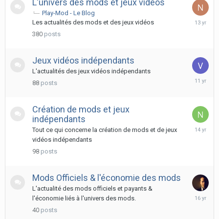
L'univers des mods et jeux vidéos
Play-Mod - Le Blog
August
Les actualités des mods et des jeux vidéos
28,
380
posts
2012
Jeux vidéos indépendants
L'actualités des jeux vidéos indépendants
March
88
posts
2,
2015
Création de mods et jeux
indépendants
March
Tout ce qui concerne la création de mods et de jeux
20,
vidéos indépendants
2012
98
posts
Mods Officiels & l'économie des mods
L'actualité des mods officiels et payants &
Decembe
l'économie liés à l'univers des mods.
24,
40
posts
2009