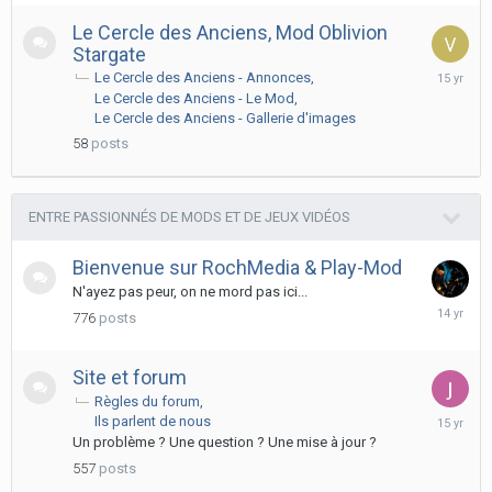
Le Cercle des Anciens, Mod Oblivion
Stargate
July
Le Cercle des Anciens - Annonces
20,
Le Cercle des Anciens - Le Mod
2011
Le Cercle des Anciens - Gallerie d'images
58
posts
ENTRE PASSIONNÉS DE MODS ET DE JEUX VIDÉOS
Bienvenue sur RochMedia & Play-Mod
N'ayez pas peur, on ne mord pas ici...
Decembe
776
posts
17,
2011
Site et forum
Règles du forum
Novembe
Ils parlent de nous
3,
Un problème ? Une question ? Une mise à jour ?
2010
557
posts