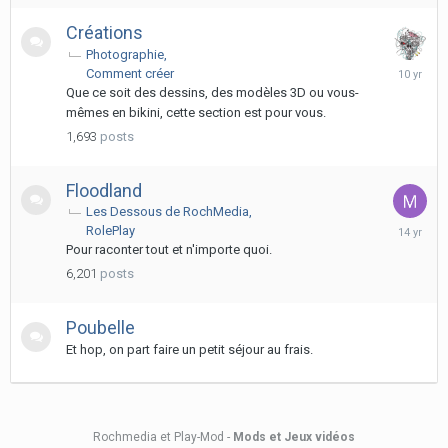
Créations
Photographie
February
Comment créer
19,
Que ce soit des dessins, des modèles 3D ou vous-
2016
mêmes en bikini, cette section est pour vous.
1,693
posts
Floodland
Les Dessous de RochMedia
Novembe
RolePlay
2,
Pour raconter tout et n'importe quoi.
2011
6,201
posts
Poubelle
Et hop, on part faire un petit séjour au frais.
Rochmedia et Play-Mod -
Mods et Jeux vidéos