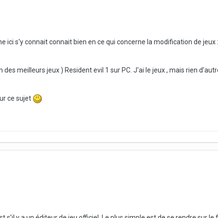
e ici s'y connait connait bien en ce qui concerne la modification de jeux 
un des meilleurs jeux ) Resident evil 1 sur PC. J'ai le jeux , mais rien d'a
ur ce sujet
s'il y a un éditeur de jeu officiel. Le plus simple est de se rendre sur le f