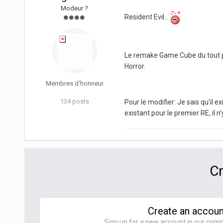
Modeur ?
Resident Evil...
Le remake Game Cube du tout pr
Horror.
Membres d'honneur
134 posts
Pour le modifier: Je sais qu'il
existant pour le premier RE, il n
Cr
Create an accoun
Sign up for a new account in our commu