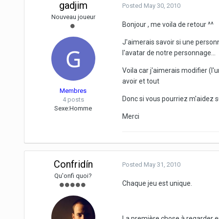
gadjim
Posted
May 30, 2010
Nouveau joueur
Bonjour , me voila de retour ^^
J'aimerais savoir si une personn
l'avatar de notre personnage...
Voila car j'aimerais modifier (l'
avoir et tout
Membres
Donc si vous pourriez m'aidez s
4 posts
Sexe:
Homme
Merci
Confridín
Posted
May 31, 2010
Qu'onfi quoi?
Chaque jeu est unique.
La première chose à regarder est 