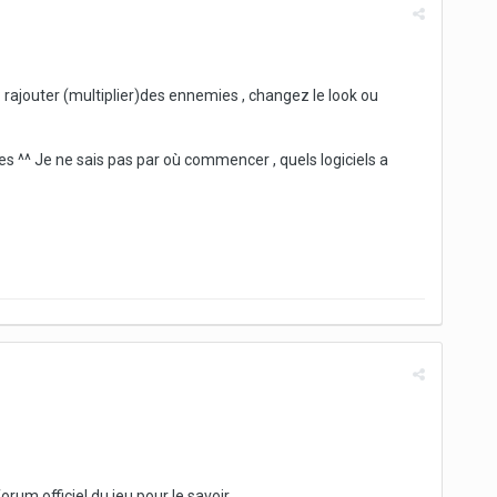
: rajouter (multiplier)des ennemies , changez le look ou
utres ^^ Je ne sais pas par où commencer , quels logiciels a
orum officiel du jeu pour le savoir.