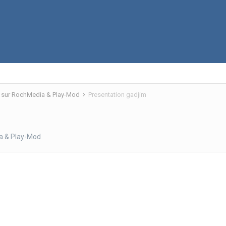
 sur RochMedia & Play-Mod
Presentation gadjim
a & Play-Mod