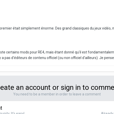
emier était simplement énorme. Des grand classiques du jeux vidéo, mal
 existe certains mods pour RE4, mais étant donné qu'il est fondamentale
'y a pas d'éditeurs de contenu officiel (ou non officiel d'ailleurs). Je pen
eate an account or sign in to comm
You need to be a member in order to leave a comment
t
nity. It's easy!
Already 