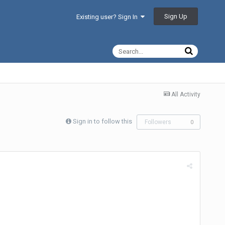
Sign Up
Existing user? Sign In
All Activity
Sign in to follow this
Followers
0