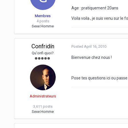
Age : pratiquement 20ans
Membres
Voila voila , je suis venu sur l
4 posts
Sexe:
Homme
Confridín
Posted
April 16, 2010
Qu'onfi quoi?
Bienvenue chez nous !
Pose tes questions ici ou passe
Administrateurs
3,611 posts
Sexe:
Homme