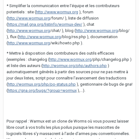
* Simplifier la communication entre l'équipe et les contributeurs
potentiels : site (
http://www.wormux.org
), forum
(
http://www.wormux.org
/forum/ ), liste de diffusion
(
https://mail.gna.org/listinfo/wormux-dev/
), chat
(
http://www.wormux.org
/chat/ ), blog (
http://www.wormux.org
/blog/
), flux (
http://www.wormux.org
/blog/rss.php ), documentation
(
http://www.wormux.org
/wiki/howto.php ).
* Mettre à disposition des contributeurs des outils efficaces
(exemples : changelog (
http://www.wormux.org
/php/changelog.php )
et liste des auteurs (
http://wormux.org/php/authors.php
)
automatiquement générés à partir des sources pour ne pas mettre à
jour deux listes, script pour connaître l'avancement des traductions
(
http://wormux.org/php/po-status.php
), gestionnaire de bugs de gna!
(
https://gna.org/bugs/?group=wormux
),...).
Pour rappel : Warmux est un clone de Worms où vous pouvez laisser
libre court à vos trolls les plus poilus puisque les mascottes de
logiciels libres s'y massacrent à l'aide d'armes peu conventionnelles.