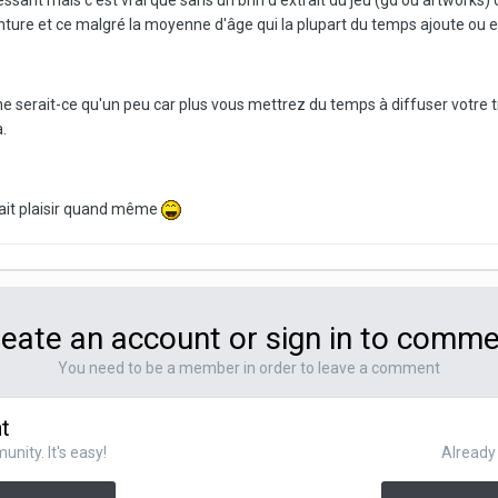
éressant mais c'est vrai que sans un brin d'extrait du jeu (gd ou artwor
enture et ce malgré la moyenne d'âge qui la plupart du temps ajoute ou e
 ne serait-ce qu'un peu car plus vous mettrez du temps à diffuser votre
.
fait plaisir quand même
eate an account or sign in to comm
You need to be a member in order to leave a comment
t
nity. It's easy!
Already 