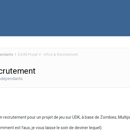
pendants
[UDK] Projet V - Infos & Recrutement
ecrutement
indépendants
on recrutement pour un projet de jeu sur UDK, à base de Zombies, Multij
ment est faux, je vous laisse le soin de deviner lequel).