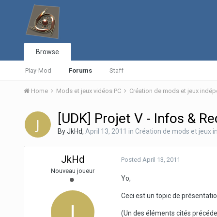
Browse
Play-Mod
Forums
Staff
Home
Mods et jeux vidéos PC
Création de mods et jeux indé
[UDK] Projet V - Infos & R
By
JkHd
,
April 13, 2011
in
Création de mods et jeux 
JkHd
Posted
April 13, 2011
Nouveau joueur
Yo,
Ceci est un topic de présentati
(Un des éléments cités précédem