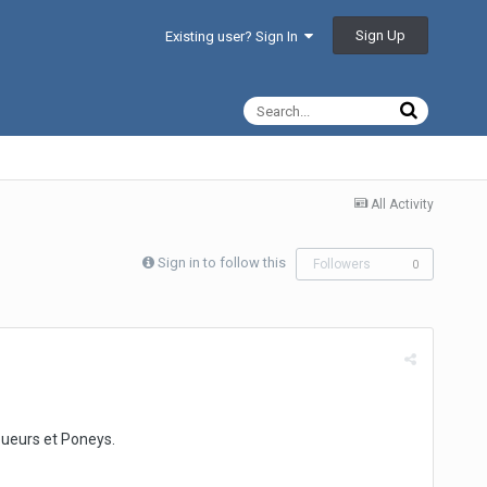
Sign Up
Existing user? Sign In
All Activity
Sign in to follow this
Followers
0
oueurs et Poneys.