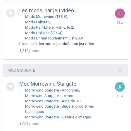
Les mods, par jeu vidéo
Mods Morrowind (TES 3)
June
Mods Fallout 3
27,
Mods Half-Life et Half-Life 2
2011
Mods Oblivion (TES 4)
Mods Unreal Tournament 3 et 2004
L'actualité des mods, jeu vidéo par jeu vidéo
1,818
posts
MOD STARGATE
Mod Morrowind Stargate
Morrowind Stargate - Annonces
Septemb
Morrowind Stargate - Le mod
16,
Morrowind Stargate - Aide de jeu
2014
Morrowind Stargate - Bugs et problèmes
techniques
Morrowind Stargate - Gallerie d'images
1,831
posts