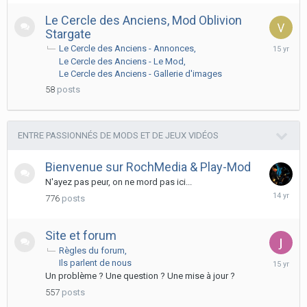
Le Cercle des Anciens, Mod Oblivion
Stargate
July
Le Cercle des Anciens - Annonces
20,
Le Cercle des Anciens - Le Mod
2011
Le Cercle des Anciens - Gallerie d'images
58
posts
ENTRE PASSIONNÉS DE MODS ET DE JEUX VIDÉOS
Bienvenue sur RochMedia & Play-Mod
N'ayez pas peur, on ne mord pas ici...
Decembe
776
posts
17,
2011
Site et forum
Règles du forum
Novembe
Ils parlent de nous
3,
Un problème ? Une question ? Une mise à jour ?
2010
557
posts