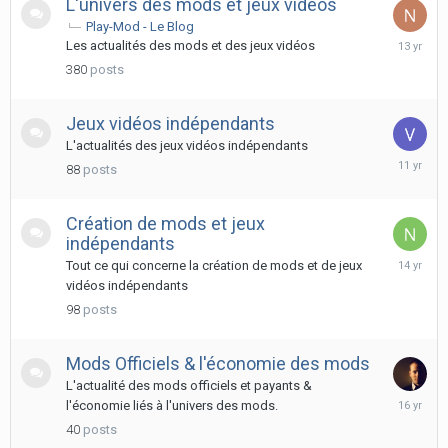
L'univers des mods et jeux vidéos
Play-Mod - Le Blog
August
Les actualités des mods et des jeux vidéos
28,
380
posts
2012
Jeux vidéos indépendants
L'actualités des jeux vidéos indépendants
March
88
posts
2,
2015
Création de mods et jeux
indépendants
March
Tout ce qui concerne la création de mods et de jeux
20,
vidéos indépendants
2012
98
posts
Mods Officiels & l'économie des mods
L'actualité des mods officiels et payants &
Decembe
l'économie liés à l'univers des mods.
24,
40
posts
2009