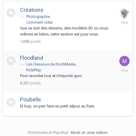
Créations
Photographie
February
Comment créer
19,
Que ce soit des dessins, des modèles 3D ou vous-
2016
mêmes en bikini, cette section est pour vous.
1,693
posts
Floodland
Les Dessous de RochMedia
Novembe
RolePlay
2,
Pour raconter tout et n'importe quoi.
2011
6,201
posts
Poubelle
Et hop, on part faire un petit séjour au frais.
Rochmedia et Play-Mod -
Mods et Jeux vidéos