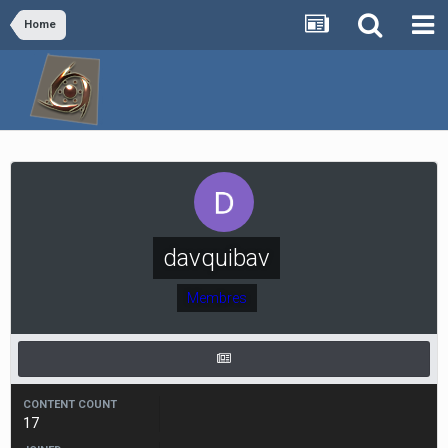
Home
davquibav
Membres
CONTENT COUNT
17