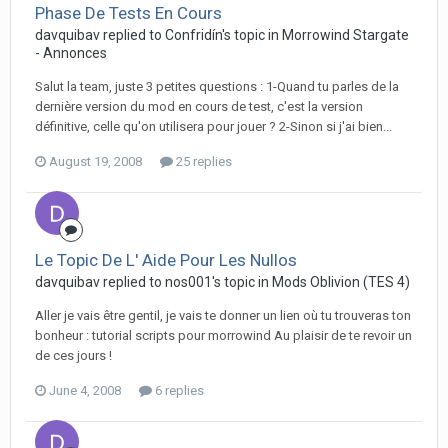
Phase De Tests En Cours
davquibav replied to Confridín's topic in
Morrowind Stargate
- Annonces
Salut la team, juste 3 petites questions : 1-Quand tu parles de la
dernière version du mod en cours de test, c'est la version
définitive, celle qu'on utilisera pour jouer ? 2-Sinon si j'ai bien...
August 19, 2008
25 replies
Le Topic De L' Aide Pour Les Nullos
davquibav replied to nos001's topic in
Mods Oblivion (TES 4)
Aller je vais être gentil, je vais te donner un lien où tu trouveras ton
bonheur : tutorial scripts pour morrowind Au plaisir de te revoir un
de ces jours !
June 4, 2008
6 replies