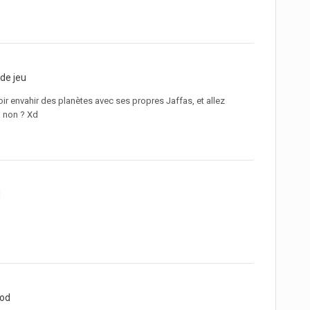
de jeu
ir envahir des planètes avec ses propres Jaffas, et allez
a, non ? Xd
d
mod