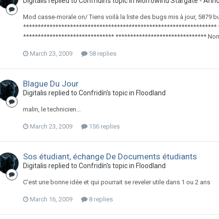
Digitalis replied to Confridín's topic in
Morrowind Stargate - Ann
Mod casse-morale on/ Tiens voilà la liste des bugs mis à jour, 5879 bu
****************************************************************** 
******************************* ******************************* Non
March 23, 2009
58 replies
Blague Du Jour
Digitalis replied to Confridín's topic in
Floodland
malin, le technicien...
March 23, 2009
156 replies
Sos étudiant, échange De Documents étudiants
Digitalis replied to Confridín's topic in
Floodland
C'est une bonne idée et qui pourrait se reveler utile dans 1 ou 2 ans
March 16, 2009
8 replies