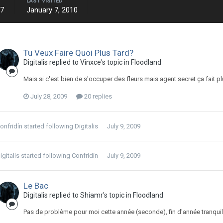
LAST VISITED
07
January 7, 2010
Tu Veux Faire Quoi Plus Tard?
Digitalis replied to Vinxce's topic in
Floodland
Mais si c'est bien de s'occuper des fleurs mais agent secret ça fait 
July 28, 2009
20 replies
onfridín
started following
Digitalis
July 9, 2009
igitalis
started following
Confridín
July 9, 2009
Le Bac
Digitalis replied to Shiamr's topic in
Floodland
Pas de problème pour moi cette année (seconde), fin d'année tranquill