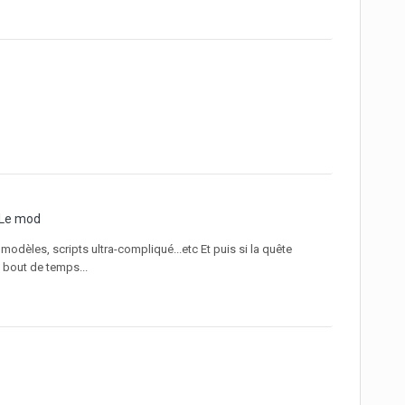
 Le mod
odèles, scripts ultra-compliqué...etc Et puis si la quête
n bout de temps...