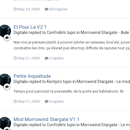
May 24, 2009
624 replies
Et Pour La V2 ?
Digitalis replied to Confridín's topic in
Morrowind Stargate - Aide 
Nan moi je pensais plutôt à pouvoir piloter un vaisseau Goa'uld, pouvo
combattre les Oris. ça devrait pas être trop difficile de rajouter tout ç
May 21, 2009
3 replies
Petite Inquiétude
Digitalis replied to Kentys's topic in
Morrowind Stargate - Le mo
Temps pour parcourir la passerelle, de la porte aux habitations: 5h
May 21, 2009
6 replies
Mod Morrowind Stargate V1.1
Digitalis replied to Confridín's topic in
Morrowind Stargate - Le 