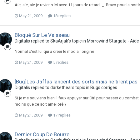
Aie, aie, aie je reviens ici avec 11 jours de retard -_- Bravo pour la sorti
May 21, 2009
18 replies
Bloqué Sur Le Vaisseau
Digitalis replied to SkaArjak's topic in
Morrowind Stargate - Aide 
Normal c'est lui qui a créer le mod à l'origine
May 21, 2009
5 replies
[Bug]Les Jaffas lancent des sorts mais ne tirent pas
Digitalis replied to darketheal's topic in
Bugs corrigés
Si je me souviens bien il faux appuyer sur Ctrl pour passer du combat
moins que ce soit amélioré ?
May 21, 2009
17 replies
Dernier Coup De Bourre