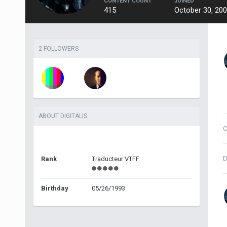
CONTENT COUNT
JOINED
415
October 30, 20
2 FOLLOWERS
ABOUT DIGITALIS
C
D
Rank
Traducteur VTFF
Birthday
05/26/1993