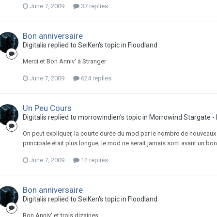
June 7, 2009
37 replies
Bon anniversaire
Digitalis replied to SeiKen's topic in
Floodland
Merci et Bon Anniv' à Stranger
June 7, 2009
624 replies
Un Peu Cours
Digitalis replied to morrowindien's topic in
Morrowind Stargate -
On peut expliquer, la courte durée du mod par le nombre de nouveaux m
principale était plus longue, le mod ne serait jamais sorti avant un bo
June 7, 2009
12 replies
Bon anniversaire
Digitalis replied to SeiKen's topic in
Floodland
Bon Anniv' et trois dizaines