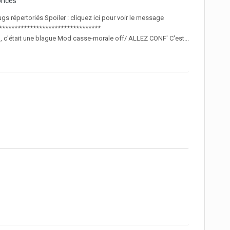
onces
gs répertoriés Spoiler : cliquez ici pour voir le message
*********************************
, c'était une blague Mod casse-morale off/ ALLEZ CONF' C'est...