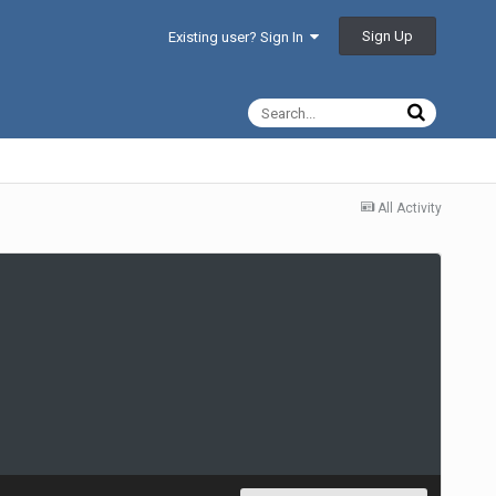
Sign Up
Existing user? Sign In
All Activity