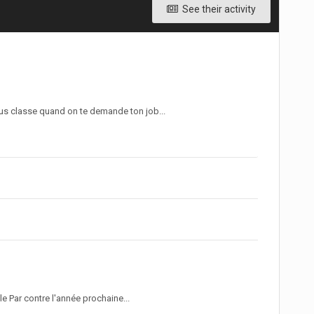
See their activity
plus classe quand on te demande ton job...
e Par contre l'année prochaine...