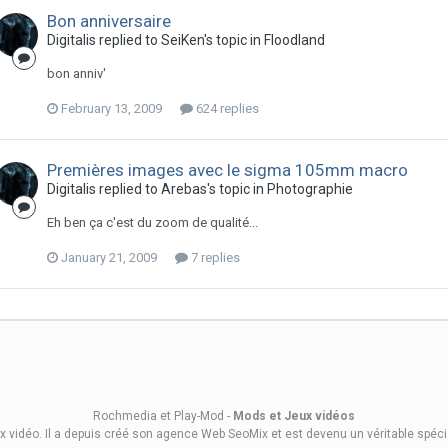
Bon anniversaire
Digitalis replied to SeiKen's topic in
Floodland
bon anniv'
February 13, 2009
624 replies
Premières images avec le sigma 105mm macro
Digitalis replied to Arebas's topic in
Photographie
Eh ben ça c'est du zoom de qualité...
January 21, 2009
7 replies
Rochmedia et Play-Mod -
Mods et Jeux vidéos
x vidéo. Il a depuis créé son
agence Web SeoMix
et est devenu un véritable spéc