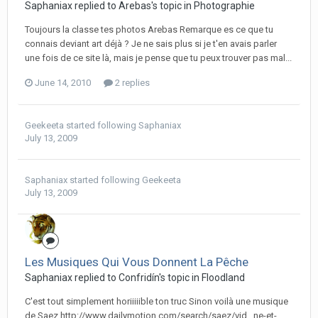
Saphaniax replied to Arebas's topic in
Photographie
Toujours la classe tes photos Arebas Remarque es ce que tu
connais deviant art déjà ? Je ne sais plus si je t'en avais parler
une fois de ce site là, mais je pense que tu peux trouver pas mal...
June 14, 2010
2 replies
Geekeeta
started following
Saphaniax
July 13, 2009
Saphaniax
started following
Geekeeta
July 13, 2009
Les Musiques Qui Vous Donnent La Pêche
Saphaniax replied to Confridín's topic in
Floodland
C'est tout simplement horiiiiible ton truc Sinon voilà une musique
de Saez http://www.dailymotion.com/search/saez/vid...ne-et-