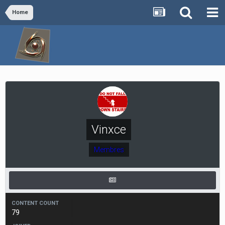
Home
Vinxce
Membres
CONTENT COUNT
79