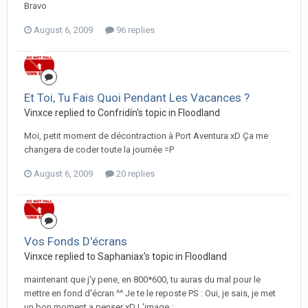
Bravo
August 6, 2009
96 replies
Et Toi, Tu Fais Quoi Pendant Les Vacances ?
Vinxce replied to Confridín's topic in
Floodland
Moi, petit moment de décontraction à Port Aventura xD Ça me
changera de coder toute la journée =P
August 6, 2009
20 replies
Vos Fonds D'écrans
Vinxce replied to Saphaniax's topic in
Floodland
maintenant que j'y pene, en 800*600, tu auras du mal pour le
mettre en fond d'écran ^^ Je te le reposte PS : Oui, je sais, je met
un bon moment a penser xD L'image :