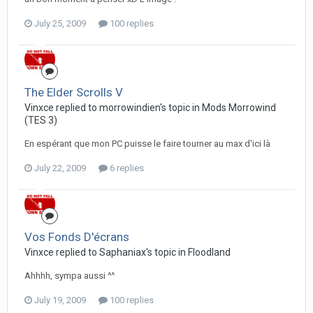
July 25, 2009
100 replies
The Elder Scrolls V
Vinxce replied to morrowindien's topic in
Mods Morrowind
(TES 3)
En espérant que mon PC puisse le faire tourner au max d'ici là
July 22, 2009
6 replies
Vos Fonds D'écrans
Vinxce replied to Saphaniax's topic in
Floodland
Ahhhh, sympa aussi ^^
July 19, 2009
100 replies