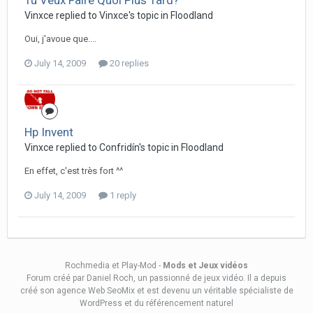
Tu Veux Faire Quoi Plus Tard?
Vinxce replied to Vinxce's topic in
Floodland
Oui, j'avoue que....
July 14, 2009
20 replies
Hp Invent
Vinxce replied to Confridín's topic in
Floodland
En effet, c'est très fort ^^
July 14, 2009
1 reply
Rochmedia et Play-Mod -
Mods et Jeux vidéos
Forum créé
par Daniel Roch
, un passionné de jeux vidéo. Il a depuis
créé son
agence Web SeoMix
et est devenu un véritable spécialiste de
WordPress et du référencement naturel