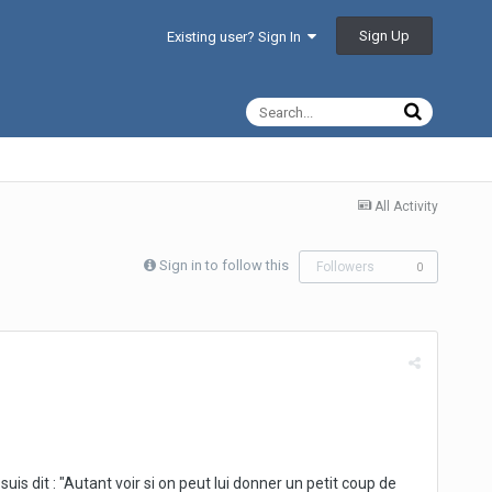
Sign Up
Existing user? Sign In
All Activity
Sign in to follow this
Followers
0
 dit : "Autant voir si on peut lui donner un petit coup de