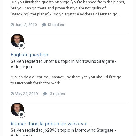
Did you finish the quests on Virgo (you're banned from the planet,
but you can go there and prove that you're not guilty of
"wrecking" the planet)? Did you get the address of Nirn to go...
June 3, 2010
13 replies
English question.
SeiKen replied to 2hot4u's topic in
Morrowind Stargate -
Aide de jeu
It is inside a quest. You cannot use them yet, you should first go
to Nueronuh for that to work
May 24, 2010
13 replies
bloqué dans la prison de vaisseau
SeiKen replied to jb2896's topic in
Morrowind Stargate -
Aide de jeu