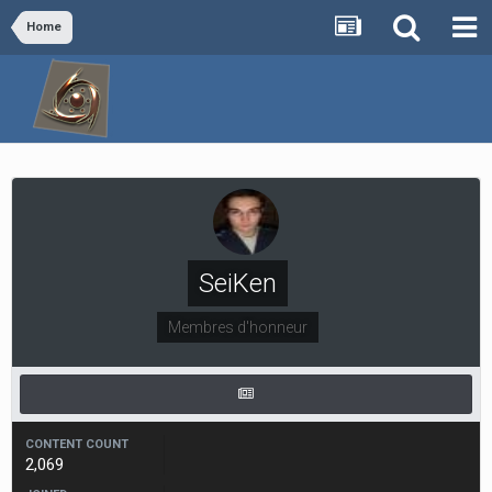
Home
SeiKen
Membres d'honneur
CONTENT COUNT
2,069