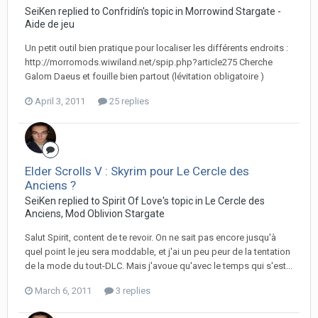
SeiKen replied to Confridín's topic in
Morrowind Stargate -
Aide de jeu
Un petit outil bien pratique pour localiser les différents endroits :
http://morromods.wiwiland.net/spip.php?article275 Cherche
Galom Daeus et fouille bien partout (lévitation obligatoire )
April 3, 2011
25 replies
Elder Scrolls V : Skyrim pour Le Cercle des
Anciens ?
SeiKen replied to Spirit Of Love's topic in
Le Cercle des
Anciens, Mod Oblivion Stargate
Salut Spirit, content de te revoir. On ne sait pas encore jusqu'à
quel point le jeu sera moddable, et j'ai un peu peur de la tentation
de la mode du tout-DLC. Mais j'avoue qu'avec le temps qui s'est...
March 6, 2011
3 replies