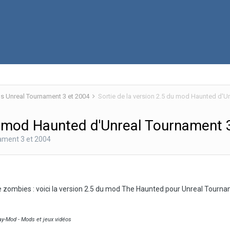
 Unreal Tournament 3 et 2004
Sortie de la version 2.5 du mod Haunted d'U
du mod Haunted d'Unreal Tournament 
ament 3 et 2004
e zombies : voici la version 2.5 du mod The Haunted pour Unreal Tourn
lay-Mod - Mods et jeux vidéos