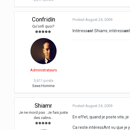
Confridín
Posted
August 24, 2009
Qu'onfi quoi?
Intéress
an
t Shiamr, intéress
an
Administrateurs
3,611 posts
Sexe:
Homme
Shiamr
Posted
August 24, 2009
Je ne mord pas : Je fais juste
En effet, quand je poste vite, j
des calins...
Ca reste intéressAnt vu que je 