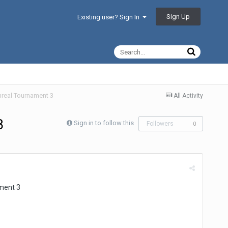
Sign Up
Existing user? Sign In
nreal Tournament 3
All Activity
3
Sign in to follow this
Followers
0
ament 3