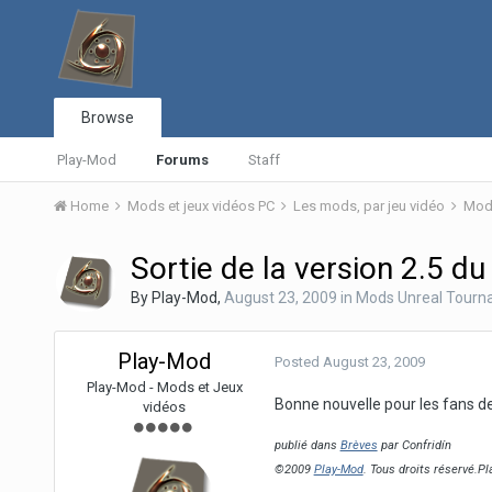
Browse
Play-Mod
Forums
Staff
Home
Mods et jeux vidéos PC
Les mods, par jeu vidéo
Mods
Sortie de la version 2.5 
By
Play-Mod
,
August 23, 2009
in
Mods Unreal Tourn
Play-Mod
Posted
August 23, 2009
Play-Mod - Mods et Jeux
Bonne nouvelle pour les fans d
vidéos
publié dans
Brèves
par Confridín
©2009
Play-Mod
. Tous droits réservé.P