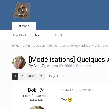
Browse
Play-Mod
Forums
Staff
Home
Entre passionnés de mods et de jeux vidéos
Créations
[Modélisations] Quelques
By
Bob_74
,
August 29, 2006
in
Créations
Page 1 of 2
1
2
NEXT
Bob_74
Posted
August 29, 2006
Les nifs ? Je kiffe !
Yep