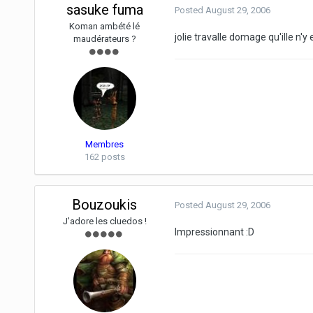
sasuke fuma
Posted
August 29, 2006
Koman ambété lé
jolie travalle domage qu'ille n'y 
maudérateurs ?
Membres
162 posts
Bouzoukis
Posted
August 29, 2006
J'adore les cluedos !
Impressionnant :D