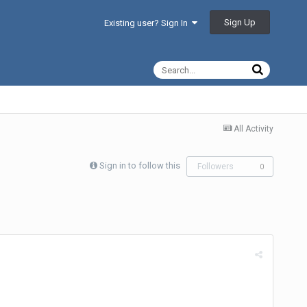
Sign Up
Existing user? Sign In
All Activity
Sign in to follow this
Followers
0