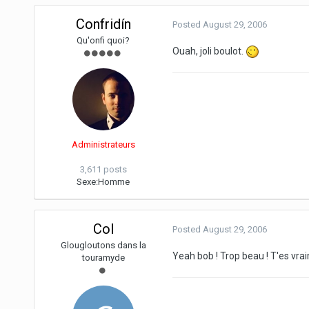
Confridín
Posted
August 29, 2006
Qu'onfi quoi?
Ouah, joli boulot.
Administrateurs
3,611 posts
Sexe:
Homme
Col
Posted
August 29, 2006
Glougloutons dans la
Yeah bob ! Trop beau ! T'es vra
touramyde