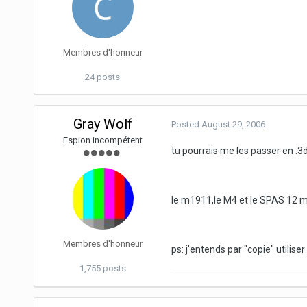
Membres d'honneur
24 posts
Gray Wolf
Posted
August 29, 2006
Espion incompétent
tu pourrais me les passer en .3
le m1911,le M4 et le SPAS 12 me 
Membres d'honneur
ps: j'entends par "copie" utilise
1,755 posts