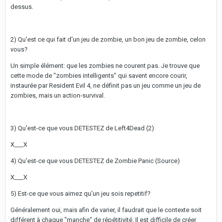
dessus.
2) Qu'est ce qui fait d'un jeu de zombie, un bon jeu de zombie, celon
vous?
Un simple élément: que les zombies ne courent pas. Je trouve que
cette mode de "zombies intelligents" qui savent encore courir,
instaurée par Resident Evil 4, ne définit pas un jeu comme un jeu de
zombies, mais un action-survival.
3) Qu'est-ce que vous DETESTEZ de Left4Dead (2)
X___X
4) Qu'est-ce que vous DETESTEZ de Zombie Panic (Source)
X___X
5) Est-ce que vous aimez qu'un jeu sois repetitif?
Généralement oui, mais afin de varier, il faudrait que le contexte soit
différent à chaque "manche" de répétitivité. Il est difficile de créer