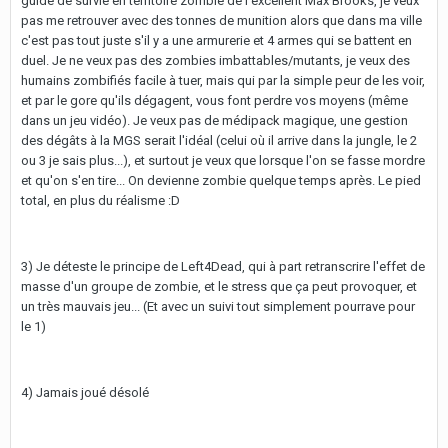
guide de survie en territoire zombie de l'excellent Max Brooks, je veux
pas me retrouver avec des tonnes de munition alors que dans ma ville
c'est pas tout juste s'il y a une armurerie et 4 armes qui se battent en
duel. Je ne veux pas des zombies imbattables/mutants, je veux des
humains zombifiés facile à tuer, mais qui par la simple peur de les voir,
et par le gore qu'ils dégagent, vous font perdre vos moyens (même
dans un jeu vidéo). Je veux pas de médipack magique, une gestion
des dégâts à la MGS serait l'idéal (celui où il arrive dans la jungle, le 2
ou 3 je sais plus...), et surtout je veux que lorsque l'on se fasse mordre
et qu'on s'en tire... On devienne zombie quelque temps après. Le pied
total, en plus du réalisme :D
3) Je déteste le principe de Left4Dead, qui à part retranscrire l'effet de
masse d'un groupe de zombie, et le stress que ça peut provoquer, et
un très mauvais jeu... (Et avec un suivi tout simplement pourrave pour
le 1)
4) Jamais joué désolé