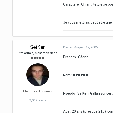
Caractère :
Chiant, tétu et je p
Je vous mettrais peut être une p
SeiKen
Posted
August 17, 2006
Etre admin, c'est mon dada
Prénom :
Cédric
Nom :
######
Membres d'honneur
Pseudo :
SeiKen, Gallan sur cer
2,069 posts
Age :
20 ans (presque 21...), co