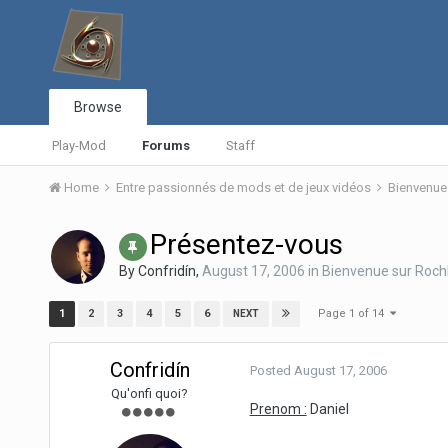
Browse
Play-Mod
Forums
Staff
Home
Entre passionnés de mods et de jeux vidéos
Bienvenue
Présentez-vous
By
Confridín
,
August 17, 2006
in
Bienvenue sur Roc
Page 1 of 14
1
2
3
4
5
6
NEXT
Confridín
Posted
August 17, 2006
Qu'onfi quoi?
Prenom :
Daniel