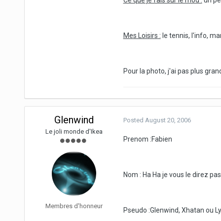
Ce que je fais sur le mod :
un peu
Mes Loisirs :
le tennis, l'info, 
Pour la photo, j'ai pas plus gra
Glenwind
Posted
August 20, 2006
Le joli monde d'Ikea
Prenom :Fabien
Nom : Ha Ha je vous le direz pas 
Membres d'honneur
Pseudo :Glenwind, Xhatan ou L