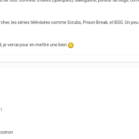
 de tout. Donneur d'idées (quelques), dialoguiste, pisteur de bugs, co
marcher, les séries télévisées comme Scrubs, Prison Break, et BSG. Un pe
nd, je verrai pour en mettre une bien
!
ycotron