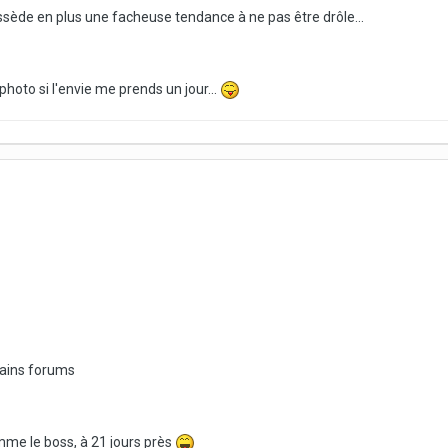
ossède en plus une facheuse tendance à ne pas être drôle...
hoto si l'envie me prends un jour...
tains forums
mme le boss, à 21 jours près