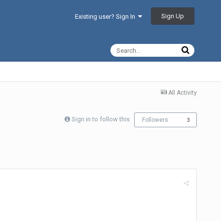
Sign Up
Existing user? Sign In
All Activity
Sign in to follow this
Followers
3