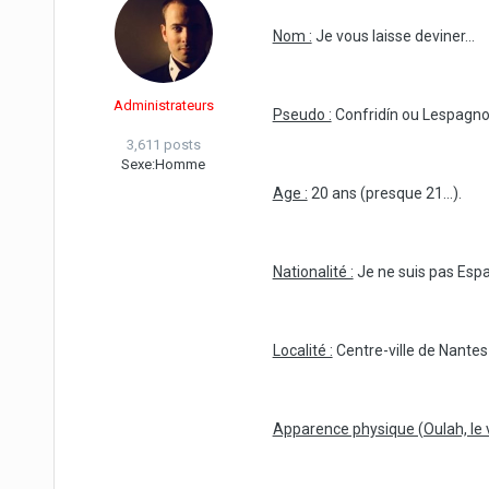
Nom :
Je vous laisse deviner...
Administrateurs
Pseudo :
Confridín ou Lespagno
3,611 posts
Sexe:
Homme
Age :
20 ans (presque 21...).
Nationalité :
Je ne suis pas Espa
Localité :
Centre-ville de Nantes
Apparence physique (Oulah, le v