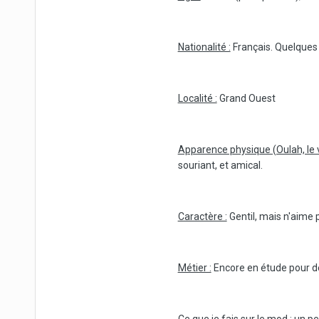
Nationalité :
Français. Quelques 
Localité :
Grand Ouest
Apparence physique (Oulah, le v
souriant, et amical.
Caractère :
Gentil, mais n'aime p
Métier :
Encore en étude pour de