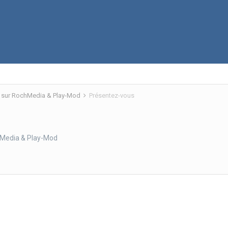
 sur RochMedia & Play-Mod
Présentez-vous
hMedia & Play-Mod