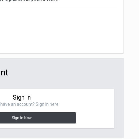
ent
Sign in
have an account? Sign in here.
Sign In Now