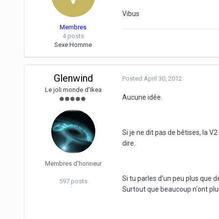
Vibus
Membres
4 posts
Sexe:
Homme
Glenwind
Posted
April 30, 2012
Le joli monde d'Ikea
Aucune idée.
Si je ne dit pas de bêtises, la 
dire.
Membres d'honneur
Si tu parles d'un peu plus que d
597 posts
Surtout que beaucoup n'ont plus 