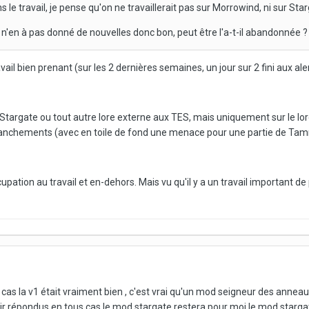
 le travail, je pense qu'on ne travaillerait pas sur Morrowind, ni sur Star
l n'en à pas donné de nouvelles donc bon, peut être l'a-t-il abandonnée ?
 bien prenant (sur les 2 dernières semaines, un jour sur 2 fini aux alen
Stargate ou tout autre lore externe aux TES, mais uniquement sur le lo
nchements (avec en toile de fond une menace pour une partie de Tamri
ation au travail et en-dehors. Mais vu qu'il y a un travail important de 
 cas la v1 était vraiment bien , c'est vrai qu'un mod seigneur des annea
oir répondus en tous cas le mod stargate restera pour moi le mod stargate