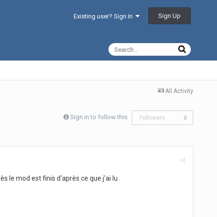
Sign Up
Existing user? Sign In
All Activity
Sign in to follow this
Followers
0
 le mod est finis d'après ce que j'ai lu .