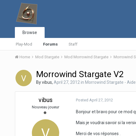
Browse
Play-Mod
Forums
Staff
Home
Mod Stargate
Mod Morrowind Stargate
Morrowind St
Morrowind Stargate V2
By
vibus
,
April 27, 2012
in
Morrowind Stargate - Aide
vibus
Posted
April 27, 2012
Nouveau joueur
Bonjour et bravo pour ce mod que 
Mais je voudrai savoir si la vers
Merci de vos réponses .