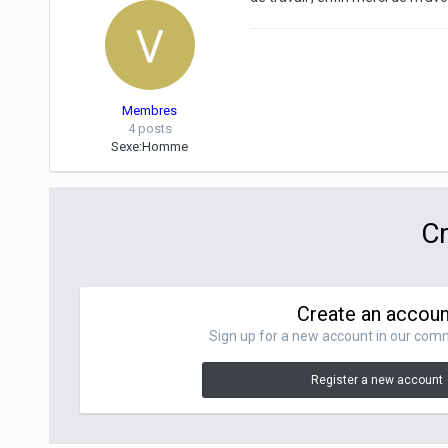
Membres
4 posts
Sexe:
Homme
Cr
Create an accoun
Sign up for a new account in our commu
Register a new account