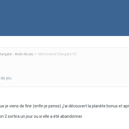
argate - Aide de jeu
Morrowind Stargate V2
 de jeu
je viens de finir (enfin je pense) ,j'ai découvert la planète bonus et après
ion 2 sortira un jour ou si elle a été abandonner.