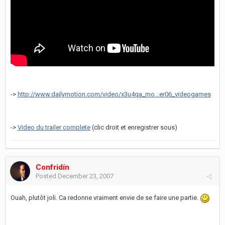
->
http://www.dailymotion.com/video/x3u4qa_mo...er06_videogames
->
Video du trailer complete
(clic droit et enregistrer sous)
Confridín
Posted
December 23, 2007
Ouah, plutôt joli. Ca redonne vraiment envie de se faire une partie.