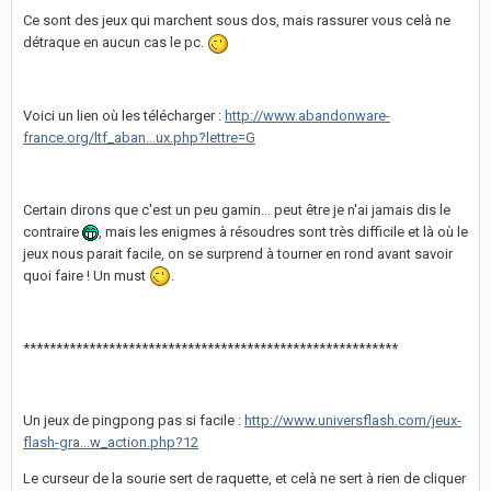
Ce sont des jeux qui marchent sous dos, mais rassurer vous celà ne
détraque en aucun cas le pc.
Voici un lien où les télécharger :
http://www.abandonware-
france.org/ltf_aban...ux.php?lettre=G
Certain dirons que c'est un peu gamin... peut être je n'ai jamais dis le
contraire
, mais les enigmes à résoudres sont très difficile et là où le
jeux nous parait facile, on se surprend à tourner en rond avant savoir
quoi faire ! Un must
.
*********************************************************
Un jeux de pingpong pas si facile :
http://www.universflash.com/jeux-
flash-gra...w_action.php?12
Le curseur de la sourie sert de raquette, et celà ne sert à rien de cliquer