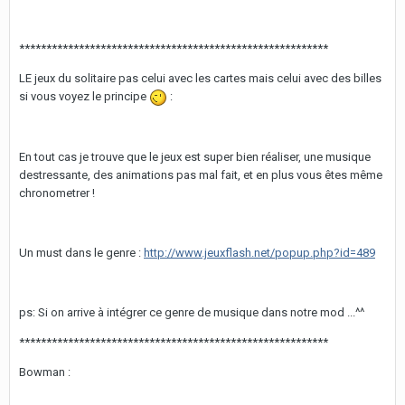
*********************************************************
LE jeux du solitaire pas celui avec les cartes mais celui avec des billes
si vous voyez le principe
:
En tout cas je trouve que le jeux est super bien réaliser, une musique
destressante, des animations pas mal fait, et en plus vous êtes même
chronometrer !
Un must dans le genre :
http://www.jeuxflash.net/popup.php?id=489
ps: Si on arrive à intégrer ce genre de musique dans notre mod ...^^
*********************************************************
Bowman :