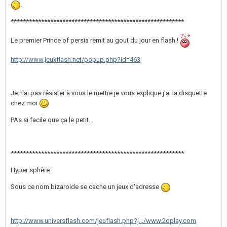
.
*********************************************************
Le premier Prince of persia remit au gout du jour en flash !
http://www.jeuxflash.net/popup.php?id=463
Je n'ai pas résister à vous le mettre je vous explique j'ai la disquette
chez moi
PAs si facile que ça le petit...
*********************************************************
Hyper sphère :
Sous ce nom bizaroide se cache un jeux d'adresse
http://www.universflash.com/jeuflash.php?j.../www.2dplay.com