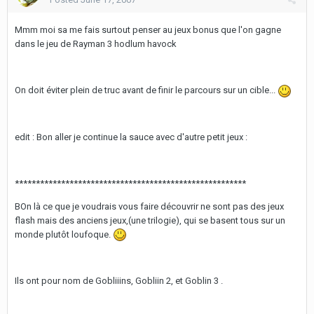
Mmm moi sa me fais surtout penser au jeux bonus que l'on gagne
dans le jeu de Rayman 3 hodlum havock
On doit éviter plein de truc avant de finir le parcours sur un cible...
edit : Bon aller je continue la sauce avec d'autre petit jeux :
*******************************************************
BOn là ce que je voudrais vous faire découvrir ne sont pas des jeux
flash mais des anciens jeux,(une trilogie), qui se basent tous sur un
monde plutôt loufoque.
Ils ont pour nom de Gobliiins, Gobliin 2, et Goblin 3 .