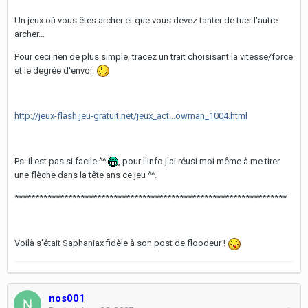
Un jeux où vous êtes archer et que vous devez tanter de tuer l'autre
archer...
Pour ceci rien de plus simple, tracez un trait choisisant la vitesse/force
et le degrée d'envoi.
http://jeux-flash.jeu-gratuit.net/jeux_act...owman_1004.html
Ps: il est pas si facile ^^
, pour l'info j'ai réusi moi même à me tirer
une flèche dans la tête ans ce jeu ^^.
******************************************************************
Voilà s'était Saphaniax fidèle à son post de floodeur !
nos001