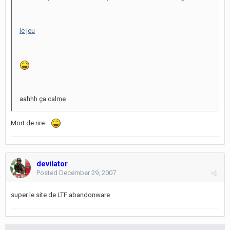
le jeu
aahhh ça calme
Mort de rire...
devilator
Posted
December 29, 2007
super le site de LTF abandonware